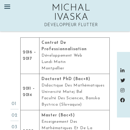
Skip
MICHAL
to
content
IVASKA
DÉVELOPPEUR FLUTTER
FORMATION
Contrat De
Professionnalisation
2016 –
Développement Web
2017
Lundi Matin
Montpellier
Doctorat PhD (Bac+8)
Didactique Des Mathématiques
2011 –
Université Matej Bel
2014
Faculté Des Sciences, Banska
Bystrica (Slovaquie)
Master (Bac+5)
Enseignement Des
Mathématiques Et De La